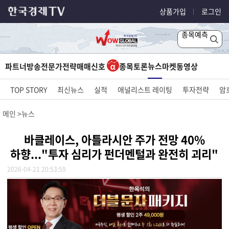
상품가입
로그인
종목예측
뉴스
파트너방송
전문가전략
매매신호
종목토론
마켓
동영상
TOP STORY
최신뉴스
실적
애널리스트 레이팅
투자전략
암
메인
뉴스
바클레이스, 아틀라시안 주가 전망 40%
하향..."투자 심리가 펀더멘털과 완전히 괴리"
2026-04-21 20:53:59