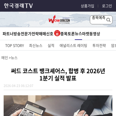
상품가입
로그인
종목예측
뉴스
파트너방송
전문가전략
매매신호
종목토론
마켓
동영상
TOP STORY
최신뉴스
실적
애널리스트 레이팅
투자전략
암
메인
뉴스
써드 코스트 뱅크셰어스, 합병 후 2026년
1분기 실적 발표
2026-04-23 06:12:07