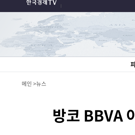
메인
뉴스
방코 BBVA