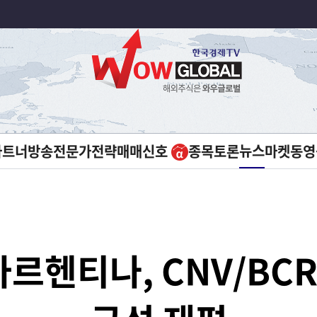
뉴스
파트너방송
전문가전략
매매신호
종목토론
마켓
동영
 아르헨티나, CNV/BC