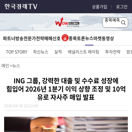
상품가입
로그인
종목예측
뉴스
파트너방송
전문가전략
매매신호
종목토론
마켓
동영상
TOP STORY
최신뉴스
실적
애널리스트 레이팅
투자전략
암
메인
뉴스
ING 그룹, 강력한 대출 및 수수료 성장에
힘입어 2026년 1분기 이익 상향 조정 및 10억
유로 자사주 매입 발표
2026-04-30 20:22:45