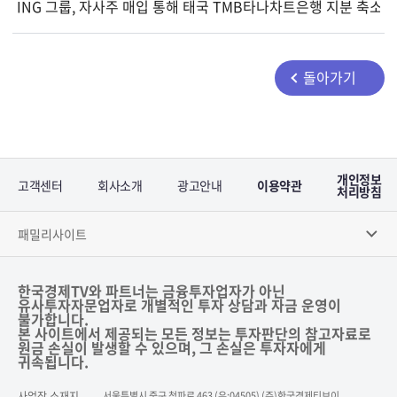
ING 그룹, 자사주 매입 통해 태국 TMB타나차트은행 지분 축소
돌아가기
개인정보
고객센터
회사소개
광고안내
이용약관
처리방침
패밀리사이트
한국경제TV와 파트너는 금융투자업자가 아닌
유사투자자문업자로 개별적인 투자 상담과 자금 운영이
불가합니다.
본 사이트에서 제공되는 모든 정보는 투자판단의 참고자료로
원금 손실이 발생할 수 있으며, 그 손실은 투자자에게
귀속됩니다.
사업장 소재지
서울특별시 중구 청파로 463 (우:04505) (주)한국경제티브이