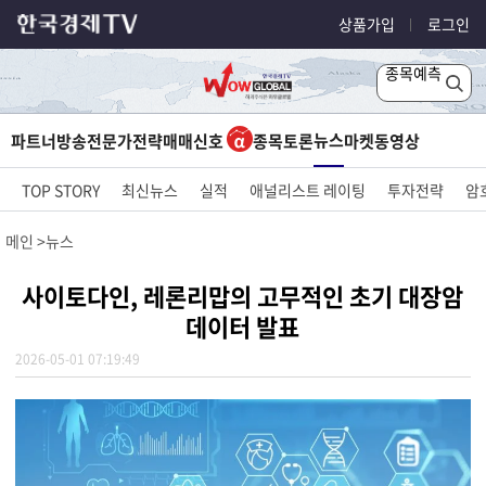
상품가입
로그인
종목예측
뉴스
파트너방송
전문가전략
매매신호
종목토론
마켓
동영상
TOP STORY
최신뉴스
실적
애널리스트 레이팅
투자전략
암
메인
뉴스
사이토다인, 레론리맙의 고무적인 초기 대장암
데이터 발표
2026-05-01 07:19:49