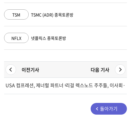
TSM
TSMC (ADR) 종목토론방
A
NFLX
넷플릭스 종목토론방
G
이전기사
다음 기사
USA 컴프레션, 제너럴 파트너 이사회에 독립 이사 선임
리걸 렉스노드 주주들, 이사회·보
돌아가기