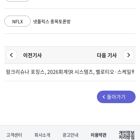
NFLX
넷플릭스 종목토론방
이전기사
다음 기사
람크리슈나 포징스, 2026회계연도 실적 발표...중간배당 및 스톡
R 시스템즈, 벨로티오·스케일웍스 
돌아가기
개인정보
고객센터
회사소개
광고안내
이용약관
처리방침