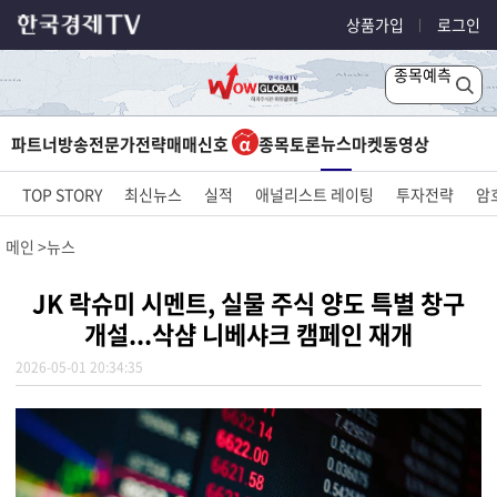
상품가입
로그인
종목예측
뉴스
파트너방송
전문가전략
매매신호
종목토론
마켓
동영상
TOP STORY
최신뉴스
실적
애널리스트 레이팅
투자전략
암
메인
뉴스
JK 락슈미 시멘트, 실물 주식 양도 특별 창구
개설...삭샴 니베샤크 캠페인 재개
2026-05-01 20:34:35