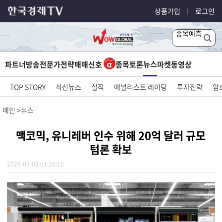
상품가입
로그인
종목예측
뉴스
파트너방송
전문가전략
매매신호
종목토론
마켓
동영상
TOP STORY
최신뉴스
실적
애널리스트 레이팅
투자전략
암
메인
뉴스
맥코믹, 유니레버 인수 위해 20억 달러 규모
텀론 확보
2026-05-02 01:28:16