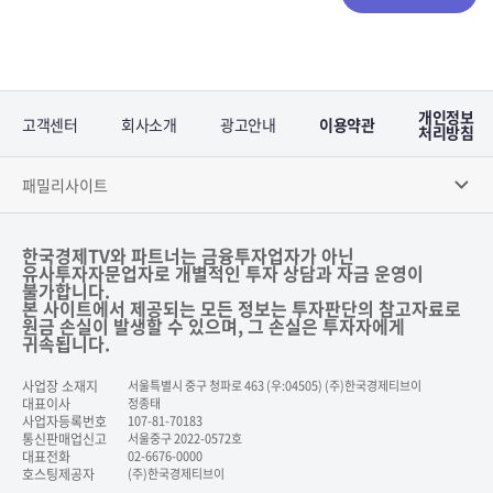
개인정보
고객센터
회사소개
광고안내
이용약관
처리방침
패밀리사이트
한국경제TV와 파트너는 금융투자업자가 아닌
유사투자자문업자로 개별적인 투자 상담과 자금 운영이
불가합니다.
본 사이트에서 제공되는 모든 정보는 투자판단의 참고자료로
원금 손실이 발생할 수 있으며, 그 손실은 투자자에게
귀속됩니다.
사업장 소재지
서울특별시 중구 청파로 463 (우:04505) (주)한국경제티브이
대표이사
정종태
사업자등록번호
107-81-70183
통신판매업신고
서울중구 2022-0572호
대표전화
02-6676-0000
호스팅제공자
(주)한국경제티브이