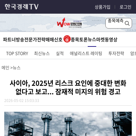
상품가입
로그인
종목예측
뉴스
파트너방송
전문가전략
매매신호
종목토론
마켓
동영상
TOP STORY
최신뉴스
실적
애널리스트 레이팅
투자전략
암
메인
뉴스
사이아, 2025년 리스크 요인에 중대한 변화
없다고 보고... 잠재적 미지의 위험 경고
2026-05-02 15:03:33