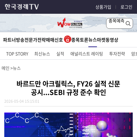
상품가입
로그인
종목예측
뉴스
파트너방송
전문가전략
매매신호
종목토론
마켓
동영상
TOP STORY
최신뉴스
실적
애널리스트 레이팅
투자전략
암
메인
뉴스
바르드만 아크릴릭스, FY26 실적 신문
공시...SEBI 규정 준수 확인
2026-05-04 15:15:01