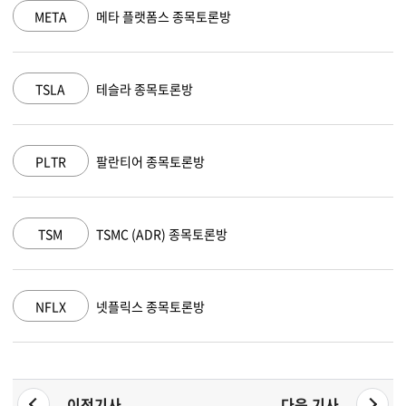
META
메타 플랫폼스 종목토론방
N
TSLA
테슬라 종목토론방
M
PLTR
팔란티어 종목토론방
A
TSM
TSMC (ADR) 종목토론방
A
NFLX
넷플릭스 종목토론방
G
이전기사
다음 기사