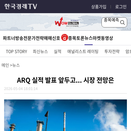
상품가입
로그인
종목예측
뉴스
파트너방송
전문가전략
매매신호
종목토론
마켓
동영상
TOP STORY
최신뉴스
실적
애널리스트 레이팅
투자전략
암
메인
뉴스
ARQ 실적 발표 앞두고... 시장 전망은
2026-05-04 18:01:14