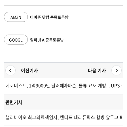
AMZN
아마존 닷컴 종목토론방
GOOGL
알파벳 A 종목토론방
이전기사
다음 기사
에코비스트, 1억9000만 달러에 이네오스 칼라브리안 인수 추진
아마존, 물류 요새 개방... UPS
관련기사
랠리바이오 최고의료책임자, 캔디드 테라퓨틱스 합병 앞두고 퇴