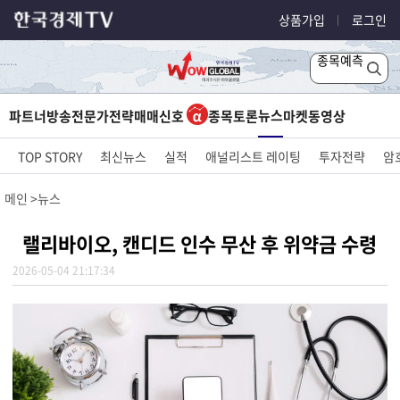
상품가입
로그인
종목예측
뉴스
파트너방송
전문가전략
매매신호
종목토론
마켓
동영상
TOP STORY
최신뉴스
실적
애널리스트 레이팅
투자전략
암
메인
뉴스
랠리바이오, 캔디드 인수 무산 후 위약금 수령
2026-05-04 21:17:34