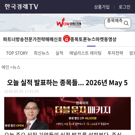
상품가입
로그인
종목예측
뉴스
파트너방송
전문가전략
매매신호
종목토론
마켓
동영상
TOP STORY
최신뉴스
실적
애널리스트 레이팅
투자전략
암
메인
뉴스
오늘 실적 발표하는 종목들... 2026년 May 5
2026-05-05 17:41:00
오늘 주요 상장 기업들의 실적 발표를 살펴본다. 주식