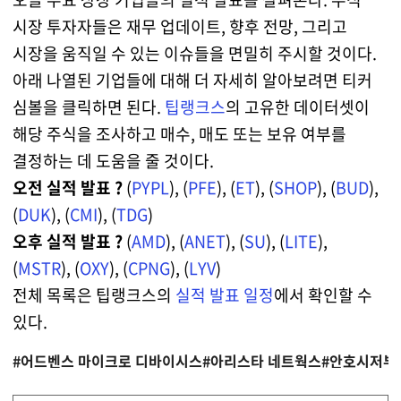
시장 투자자들은 재무 업데이트, 향후 전망, 그리고
시장을 움직일 수 있는 이슈들을 면밀히 주시할 것이다.
아래 나열된 기업들에 대해 더 자세히 알아보려면 티커
심볼을 클릭하면 된다.
팁랭크스
의 고유한 데이터셋이
해당 주식을 조사하고 매수, 매도 또는 보유 여부를
결정하는 데 도움을 줄 것이다.
오전 실적 발표 ?
(
PYPL
), (
PFE
), (
ET
), (
SHOP
), (
BUD
),
(
DUK
), (
CMI
), (
TDG
)
오후 실적 발표 ?
(
AMD
), (
ANET
), (
SU
), (
LITE
),
(
MSTR
), (
OXY
), (
CPNG
), (
LYV
)
전체 목록은 팁랭크스의
실적 발표 일정
에서 확인할 수
있다.
#어드벤스 마이크로 디바이시스
#아리스타 네트웍스
#안호시저부