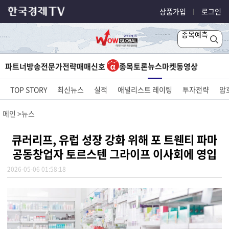
상품가입
로그인
종목예측
뉴스
파트너방송
전문가전략
매매신호
종목토론
마켓
동영상
TOP STORY
최신뉴스
실적
애널리스트 레이팅
투자전략
암
메인
뉴스
큐러리프, 유럽 성장 강화 위해 포 트웬티 파마
공동창업자 토르스텐 그라이프 이사회에 영입
2026-05-06 01:58:18