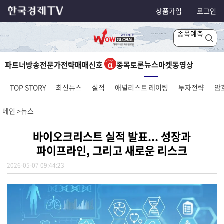
상품가입
로그인
종목예측
뉴스
파트너방송
전문가전략
매매신호
종목토론
마켓
동영상
TOP STORY
최신뉴스
실적
애널리스트 레이팅
투자전략
암
메인
뉴스
바이오크리스트 실적 발표... 성장과
파이프라인, 그리고 새로운 리스크
2026-05-07 09:44:23