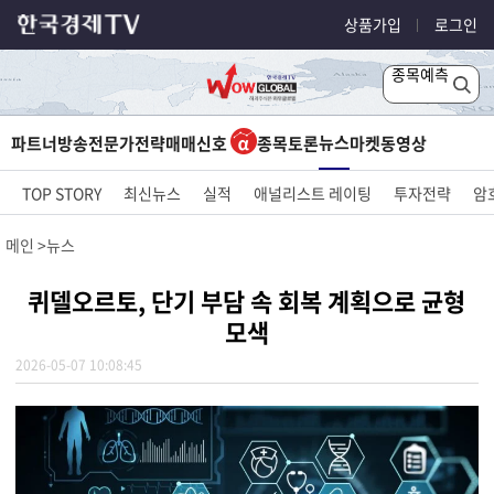
상품가입
로그인
종목예측
뉴스
파트너방송
전문가전략
매매신호
종목토론
마켓
동영상
TOP STORY
최신뉴스
실적
애널리스트 레이팅
투자전략
암
메인
뉴스
퀴델오르토, 단기 부담 속 회복 계획으로 균형
모색
2026-05-07 10:08:45