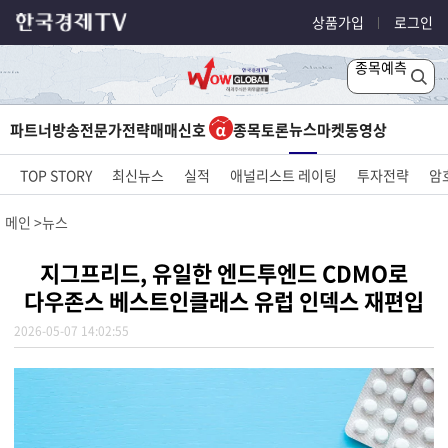
상품가입
로그인
종목예측
뉴스
파트너방송
전문가전략
매매신호
종목토론
마켓
동영상
TOP STORY
최신뉴스
실적
애널리스트 레이팅
투자전략
암
메인
뉴스
지그프리드, 유일한 엔드투엔드 CDMO로
다우존스 베스트인클래스 유럽 인덱스 재편입
2026-05-07 14:02:55