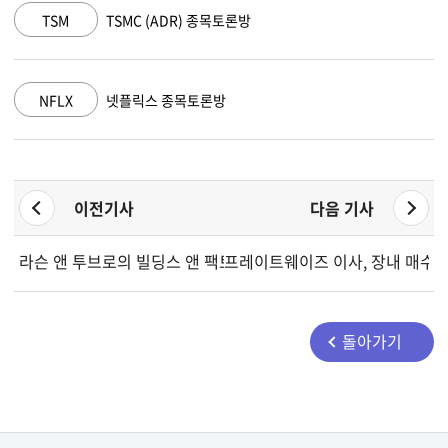
) 종목토론방
AMZN
아마존 닷컴 종목
목토론방
GOOGL
알파벳 A 종목토론
이전기사
다음 기사
라슨 앤 투브로의 빌딩스 앤 팩토리스 부문, 3개 주에서 대규모 
프레이트웨이즈 이사, 장내 매수로
돌아가기