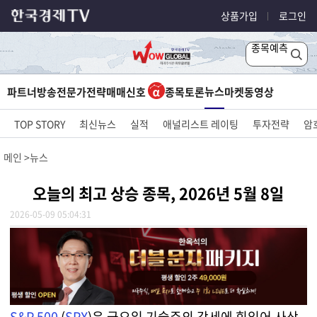
상품가입
로그인
종목예측
뉴스
파트너방송
전문가전략
매매신호
종목토론
마켓
동영상
TOP STORY
최신뉴스
실적
애널리스트 레이팅
투자전략
암
메인
뉴스
오늘의 최고 상승 종목, 2026년 5월 8일
2026-05-09 05:04:31
S&P 500
(
SPX
)은 금요일 기술주의 강세에 힘입어 사상