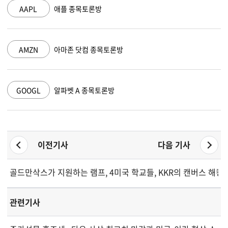
AAPL
애플 종목토론방
AMZN
아마존 닷컴 종목토론방
GOOGL
알파벳 A 종목토론방
이전기사
다음 기사
골드만삭스가 지원하는 램프, 400억 달러 밸류에이션 향해 질주
미국 학교들, KKR의 캔버스 해킹
관련기사