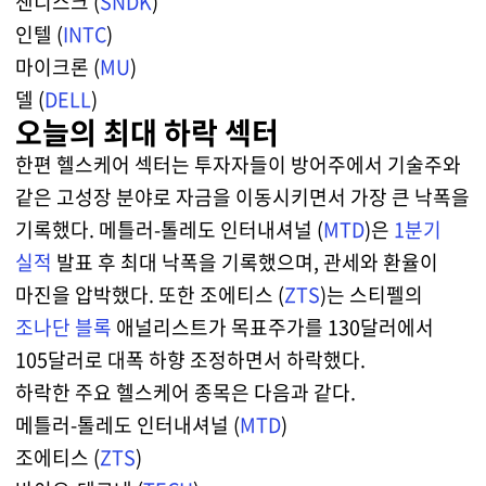
샌디스크 (
SNDK
)
인텔 (
INTC
)
마이크론 (
MU
)
델 (
DELL
)
오늘의 최대 하락 섹터
한편 헬스케어 섹터는 투자자들이 방어주에서 기술주와
같은 고성장 분야로 자금을 이동시키면서 가장 큰 낙폭을
기록했다. 메틀러-톨레도 인터내셔널 (
MTD
)은
1분기
실적
발표 후 최대 낙폭을 기록했으며, 관세와 환율이
마진을 압박했다. 또한 조에티스 (
ZTS
)는 스티펠의
조나단 블록
애널리스트가 목표주가를 130달러에서
105달러로 대폭 하향 조정하면서 하락했다.
하락한 주요 헬스케어 종목은 다음과 같다.
메틀러-톨레도 인터내셔널 (
MTD
)
조에티스 (
ZTS
)