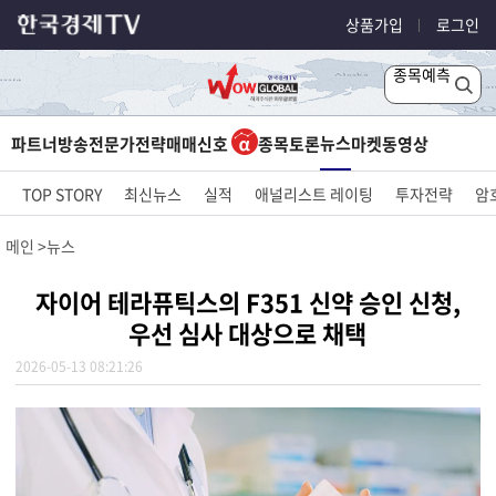
상품가입
로그인
종목예측
뉴스
파트너방송
전문가전략
매매신호
종목토론
마켓
동영상
TOP STORY
최신뉴스
실적
애널리스트 레이팅
투자전략
암
메인
뉴스
자이어 테라퓨틱스의 F351 신약 승인 신청,
우선 심사 대상으로 채택
2026-05-13 08:21:26