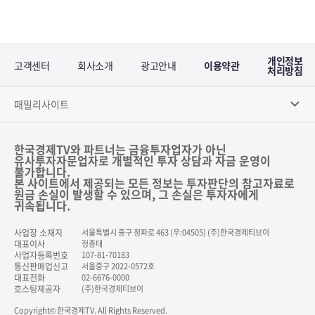
개인정보
고객센터
회사소개
광고안내
이용약관
처리방침
패밀리사이트
한국경제TV와 파트너는 금융투자업자가 아닌
유사투자자문업자로 개별적인 투자 상담과 자금 운영이
불가합니다.
본 사이트에서 제공되는 모든 정보는 투자판단의 참고자료로
원금 손실이 발생할 수 있으며, 그 손실은 투자자에게
귀속됩니다.
사업장 소재지
서울특별시 중구 청파로 463 (우:04505) (주)한국경제티브이
대표이사
정종태
사업자등록번호
107-81-70183
통신판매업신고
서울중구 2022-0572호
대표전화
02-6676-0000
호스팅제공자
(주)한국경제티브이
Copyright© 한국경제TV. All Rights Reserved.