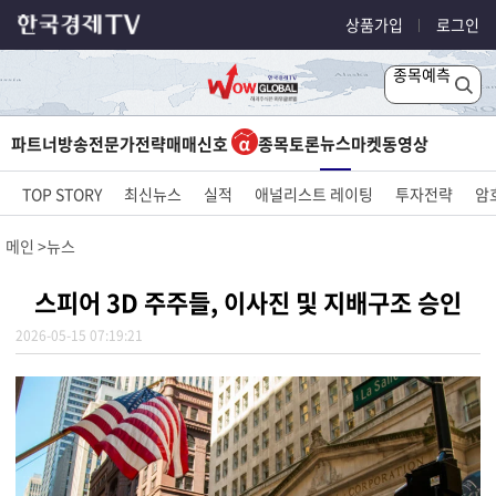
상품가입
로그인
종목예측
뉴스
파트너방송
전문가전략
매매신호
종목토론
마켓
동영상
TOP STORY
최신뉴스
실적
애널리스트 레이팅
투자전략
암
메인
뉴스
스피어 3D 주주들, 이사진 및 지배구조 승인
2026-05-15 07:19:21