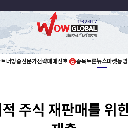
뉴스
파트너방송
전문가전략
매매신호
종목토론
마켓
동영
재적 주식 재판매를 위