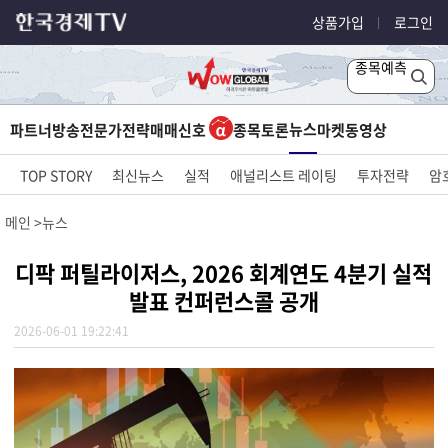
상품가입
로그인
종목예측
뉴스
파트너방송
전문가전략
매매신호
종목토론
마켓
동영상
TOP STORY
최신뉴스
실적
애널리스트 레이팅
투자전략
암
메인
뉴스
디팍 퍼틸라이저스, 2026 회계연도 4분기 실적
발표 컨퍼런스콜 공개
2026-06-01 19:22:41