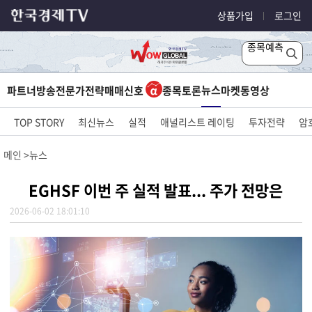
상품가입
로그인
종목예측
뉴스
파트너방송
전문가전략
매매신호
종목토론
마켓
동영상
TOP STORY
최신뉴스
실적
애널리스트 레이팅
투자전략
암
메인
뉴스
EGHSF 이번 주 실적 발표... 주가 전망은
2026-06-02 18:01:10