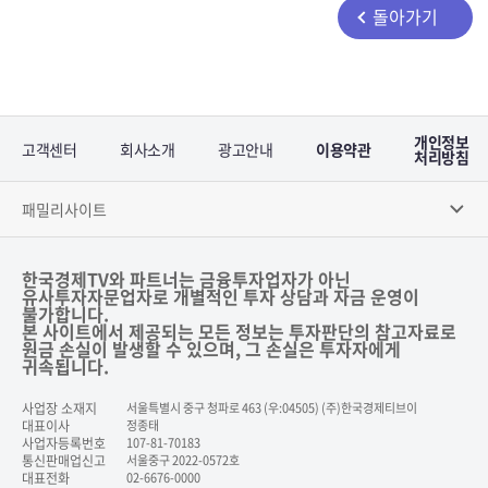
돌아가기
개인정보
고객센터
회사소개
광고안내
이용약관
처리방침
패밀리사이트
한국경제TV와 파트너는 금융투자업자가 아닌
유사투자자문업자로 개별적인 투자 상담과 자금 운영이
불가합니다.
본 사이트에서 제공되는 모든 정보는 투자판단의 참고자료로
원금 손실이 발생할 수 있으며, 그 손실은 투자자에게
귀속됩니다.
사업장 소재지
서울특별시 중구 청파로 463 (우:04505) (주)한국경제티브이
대표이사
정종태
사업자등록번호
107-81-70183
통신판매업신고
서울중구 2022-0572호
대표전화
02-6676-0000