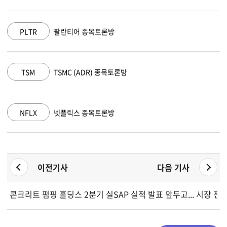
 종목토론방
AAPL
애플 종목토
(ADR) 종목토론방
AMZN
아마존 닷컴
 종목토론방
GOOGL
알파벳 A 종
이전기사
다음 기사
콘크리트 펌핑 홀딩스 2분기 실적 요약
SAP 실적 발표 앞두고... 시장 전