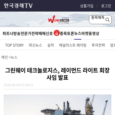
상품가입
로그인
종목예측
뉴스
파트너방송
전문가전략
매매신호
종목토론
마켓
동영상
TOP STORY
최신뉴스
실적
애널리스트 레이팅
투자전략
암
메인
뉴스
그린웨이 테크놀로지스, 레이먼드 라이트 회장
사임 발표
2026-06-04 07:56:51