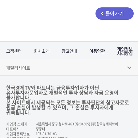
돌아가기
개인정보
고객센터
회사소개
광고안내
이용약관
처리방침
패밀리사이트
한국경제TV와 파트너는 금융투자업자가 아닌
유사투자자문업자로 개별적인 투자 상담과 자금 운영이
불가합니다.
본 사이트에서 제공되는 모든 정보는 투자판단의 참고자료로
원금 손실이 발생할 수 있으며, 그 손실은 투자자에게
귀속됩니다.
사업장 소재지
서울특별시 중구 청파로 463 (우:04505) (주)한국경제티브이
대표이사
정종태
사업자등록번호
107-81-70183