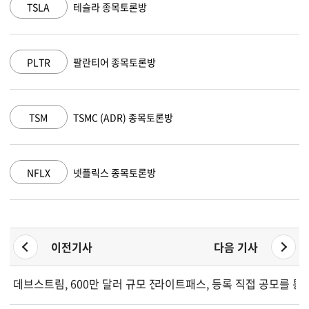
테슬라 종목토론방
MSFT
마
팔란티어 종목토론방
AAPL
애
TSMC (ADR) 종목토론방
AMZN
아
넷플릭스 종목토론방
GOOGL
알
이전기사
다음 기사
데브스트림, 600만 달러 규모 전환우선주 자금 조달 확보
라이트패스, 등록 직접 공모를 통