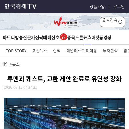
상품가입
로그인
종목예측
뉴스
파트너방송
전문가전략
매매신호
종목토론
마켓
동영상
TOP STORY
최신뉴스
실적
애널리스트 레이팅
투자전략
암
메인
뉴스
루멘과 퀘스트, 교환 제안 완료로 유연성 강화
2026-06-12 07:27:21