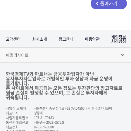
돌아가기
개인정보
고객센터
회사소개
광고안내
이용약관
처리방침
패밀리사이트
한국경제TV와 파트너는 금융투자업자가 아닌
유사투자자문업자로 개별적인 투자 상담과 자금 운영이
불가합니다.
본 사이트에서 제공되는 모든 정보는 투자판단의 참고자료로
원금 손실이 발생할 수 있으며, 그 손실은 투자자에게
귀속됩니다.
사업장 소재지
서울특별시 중구 청파로 463 (우:04505) (주)한국경제티브이
대표이사
정종태
사업자등록번호
107-81-70183
통신판매업신고
서울중구 2022-0572호
대표전화
02-6676-0000