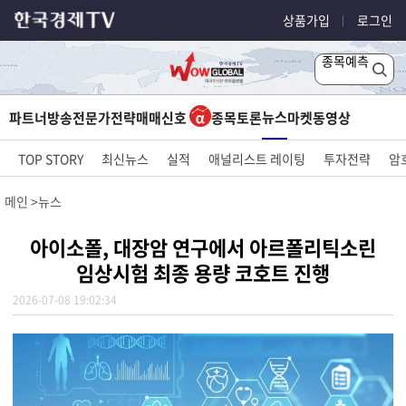
상품가입
로그인
종목예측
뉴스
파트너방송
전문가전략
매매신호
종목토론
마켓
동영상
TOP STORY
최신뉴스
실적
애널리스트 레이팅
투자전략
암
메인
뉴스
아이소폴, 대장암 연구에서 아르폴리틱소린
임상시험 최종 용량 코호트 진행
2026-07-08 19:02:34