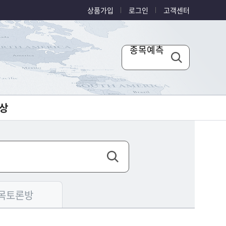
상품가입
로그인
고객센터
종목예측
상
목토론방