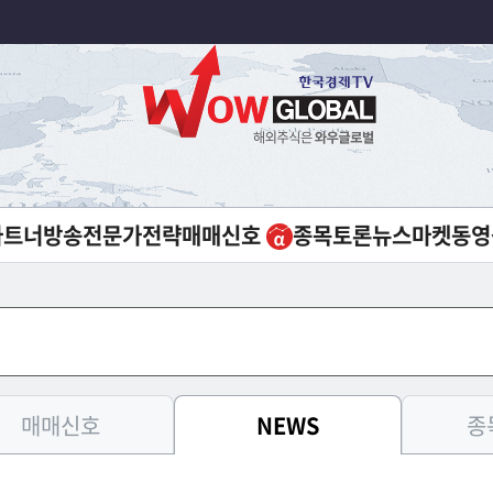
파트너방송
전문가전략
매매신호
종목토론
뉴스
마켓
동영
매매신호
NEWS
종