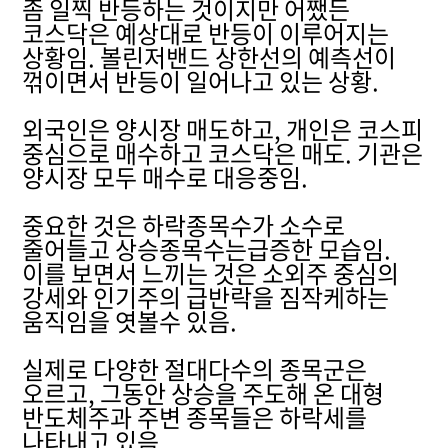
좀 일찍 반등하는 것이지만 어쨌든
코스닥은 예상대로 반등이 이루어지는
상황임. 볼린저밴드 상한선의 예측선이
꺾이면서 반등이 일어나고 있는 상황.
외국인은 양시장 매도하고, 개인은 코스피
중심으로 매수하고 코스닥은 매도. 기관은
양시장 모두 매수로 대응중임.
중요한 것은 하락종목수가 소수로
줄어들고 상승종목수는급증한 모습임.
이를 보면서 느끼는 것은 소외주 중심의
강세와 인기주의 급반락을 짐작케하는
움직임을 엿볼수 있음.
실제로 다양한 절대다수의 종목군은
오르고, 그동안 상승을 주도해 온 대형
반도체주과 주변 종목들은 하락세를
나타내고 있음.