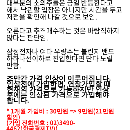
대부분의 소외주들은 금일 반등한다고
해서 낙관할 입장은 아니지만 시간을 두고
저점을 확인해 나갈 것으로 보임.
오른다고 추격매수하는 것은 바람직하지
않다는 판단임.
삼성전자나 여타 우량주는 볼린저 밴드
하하나선이하로 진입한다면 단타 노릴
만함.
조만간 가격 인상이 이루어집니다
.
인상전에 가입하면
,
연장가입할 때
현재의 가격으로 가능하지만 인상
후에는 인상된 가격으로 가입해야
합니다
.
* 1
: 30
=> 9
(21
개월 가입비
만원
만원
만원
)
할인
(
: 02)3490-
가입 전화번호
4462(
TV))
한국경제