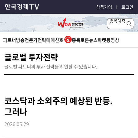
상품가입
로그인
종목예측
파트너방송
전문가전략
매매신호
종목토론
뉴스
마켓
동영상
글로벌 투자전략
글로벌 파트너의 투자 전략을 확인할 수 있습니다.
코스닥과 소외주의 예상된 반등.
그러나
2026.06.29