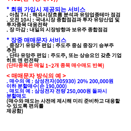
*
회원 가입시 제공되는 서비스
.
7
:
아침
시
해외시장흐름 분석과 유망업종테마 점검
.
10
:
오전
시
국내시장 종합점검과 투자 유망산업 및
투자종목 대응전략
.
:
장 마감
내일의 시장방향과 보유주 종합점검
*
장중 매매문자 서비스
.
:
중장기 유망주 편입
주도주 중심 중장기 승부주
추천
.
:
,
단타 유망주 편입
주도주
또는 상승요인 갖춘 기업
히트 앤 런전략
(
1~2
)
단타종목은 매일
개 종목 매수매도 반복
<
>
매매문자 방식의 예
.
:
(005930) 20% 200,000
매수의 예
삼성전자
원
(
190,000)
이하 분할매수
손
.
:
250,000
매도의 예
삼성전자 전량
원 돌파시
분할매도
(
매수와 매도는 사전에 제시해 미리 준비하고 대응할
수 있도록 편의를
)
제공함