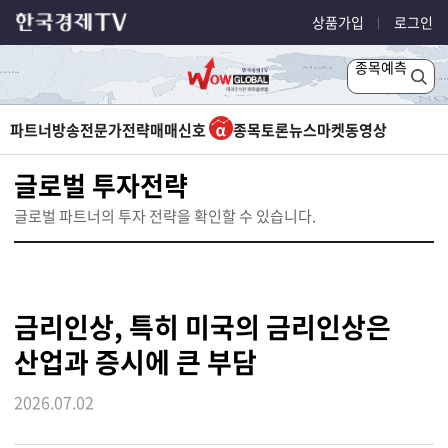
상품가입
로그인
종목예측
파트너방송
전문가전략
매매신호
종목토론
뉴스
마켓
동영상
글로벌 투자전략
글로벌 파트너의 투자 전략을 확인할 수 있습니다.
금리인상, 특히 미국의 금리인상은
산업과 증시에 큰 부담
2026.07.02