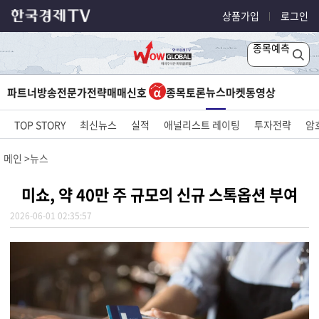
상품가입
로그인
종목예측
뉴스
파트너방송
전문가전략
매매신호
종목토론
마켓
동영상
TOP STORY
최신뉴스
실적
애널리스트 레이팅
투자전략
암
메인
뉴스
미쇼, 약 40만 주 규모의 신규 스톡옵션 부여
2026-06-01 02:35:57