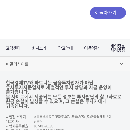
돌아가기
개인정보
고객센터
회사소개
광고안내
이용약관
처리방침
패밀리사이트
한국경제TV와 파트너는 금융투자업자가 아닌
유사투자자문업자로 개별적인 투자 상담과 자금 운영이
불가합니다.
본 사이트에서 제공되는 모든 정보는 투자판단의 참고자료로
원금 손실이 발생할 수 있으며, 그 손실은 투자자에게
귀속됩니다.
사업장 소재지
서울특별시 중구 청파로 463 (우:04505) (주)한국경제티브이
대표이사
정종태
사업자등록번호
107-81-70183