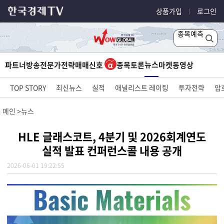
상품가입
로그인
종목예측
뉴스
파트너방송
전문가전략
매매신호
종목토론
마켓
동영상
TOP STORY
최신뉴스
실적
애널리스트 레이팅
투자전략
암
메인
뉴스
HLE 글래스코트, 4분기 및 2026회계연도
실적 발표 컨퍼런스콜 내용 공개
2026-06-01 19:22:55