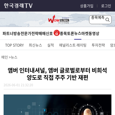
상품가입
로그인
종목예측
뉴스
파트너방송
전문가전략
매매신호
종목토론
마켓
동영상
TOP STORY
최신뉴스
실적
애널리스트 레이팅
투자전략
암
메인
뉴스
앰버 인터내셔널, 앰버 글로벌로부터 비희석
양도로 직접 주주 기반 재편
2026-06-01 21:32:20