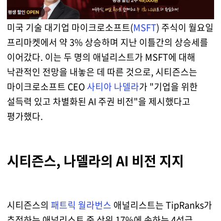
미국 기술 대기업 마이크로소프트(
MSFT
) 주식이 월요일
프리마켓에서 약 3% 상승하며 지난 이틀간의 상승세를
이어갔다. 이는 두 명의 애널리스트가 MSFT에 대해
낙관적인 전망을 내놓은 데 따른 것으로, 시티즌스는
마이크로소프트 CEO
사티아 나델라
가 "기업을 위한
설득력 있고 차별화된 AI 주권 비전"을 제시했다고
평가했다.
시티즌스, 나델라의 AI 비전 지지
시티즌스의
패트릭 월라번스
애널리스트는 TipRanks가
추적하는 애널리스트 중 상위 17%에 속하는 4성급