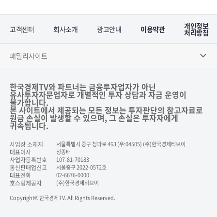
개인정보
고객센터
회사소개
광고안내
이용약관
처리방침
패밀리사이트
한국경제TV와 파트너는 금융투자업자가 아닌
유사투자자문업자로 개별적인 투자 상담과 자금 운영이
불가합니다.
본 사이트에서 제공되는 모든 정보는 투자판단의 참고자료로
원금 손실이 발생할 수 있으며, 그 손실은 투자자에게
귀속됩니다.
사업장 소재지
서울특별시 중구 청파로 463 (우:04505) (주)한국경제티브이
대표이사
정종태
사업자등록번호
107-81-70183
통신판매업신고
서울중구 2022-0572호
대표전화
02-6676-0000
호스팅제공자
(주)한국경제티브이
Copyright© 한국경제TV. All Rights Reserved.