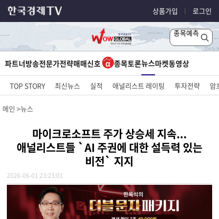
상품가입
로그인
종목예측
뉴스
파트너방송
전문가전략
매매신호
종목토론
마켓
동영상
TOP STORY
최신뉴스
실적
애널리스트 레이팅
투자전략
암
메인
뉴스
마이크로소프트 주가 상승세 지속...
애널리스트들 `AI 주권에 대한 설득력 있는
비전` 지지
2026-06-01 23:23:01