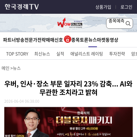
상품가입
로그인
종목예측
뉴스
파트너방송
전문가전략
매매신호
종목토론
마켓
동영상
TOP STORY
최신뉴스
실적
애널리스트 레이팅
투자전략
암
메인
뉴스
우버, 인사·장소 부문 일자리 23% 감축... AI와
무관한 조치라고 밝혀
2026-06-04 06:38:00