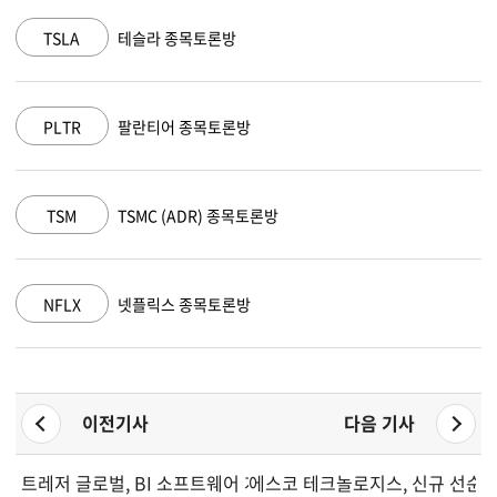
TSLA
테슬라 종목토론방
MSF
PLTR
팔란티어 종목토론방
AAP
TSM
TSMC (ADR) 종목토론방
AMZ
NFLX
넷플릭스 종목토론방
GOO
이전기사
다음 기사
트레저 글로벌, BI 소프트웨어 개발 계약 체결
에스코 테크놀로지스, 신규 선순위