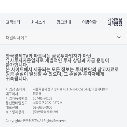
개인정보
고객센터
회사소개
광고안내
이용약관
처리방침
패밀리사이트
한국경제TV와 파트너는 금융투자업자가 아닌
유사투자자문업자로 개별적인 투자 상담과 자금 운영이
불가합니다.
본 사이트에서 제공되는 모든 정보는 투자판단의 참고자료로
원금 손실이 발생할 수 있으며, 그 손실은 투자자에게
귀속됩니다.
사업장 소재지
서울특별시 중구 청파로 463 (우:04505) (주)한국경제티브이
대표이사
정종태
사업자등록번호
107-81-70183
통신판매업신고
서울중구 2022-0572호
대표전화
02-6676-0000
호스팅제공자
(주)한국경제티브이
Copyright© 한국경제TV. All Rights Reserved.