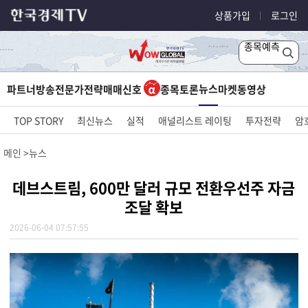
상품가입
로그인
종목예측
뉴스
파트너방송
전문가전략
매매신호
종목토론
마켓
동영상
TOP STORY
최신뉴스
실적
애널리스트 레이팅
투자전략
암
메인
뉴스
데브스트림, 600만 달러 규모 전환우선주 자금
조달 확보
2026-06-04 07:57:55