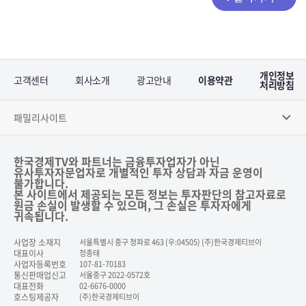
개인정보
고객센터
회사소개
광고안내
이용약관
처리방침
패밀리사이트
한국경제TV와 파트너는 금융투자업자가 아닌
유사투자자문업자로 개별적인 투자 상담과 자금 운영이
불가합니다.
본 사이트에서 제공되는 모든 정보는 투자판단의 참고자료로
원금 손실이 발생할 수 있으며, 그 손실은 투자자에게
귀속됩니다.
사업장 소재지
서울특별시 중구 청파로 463 (우:04505) (주)한국경제티브이
대표이사
정종태
사업자등록번호
107-81-70183
통신판매업신고
서울중구 2022-0572호
대표전화
02-6676-0000
호스팅제공자
(주)한국경제티브이