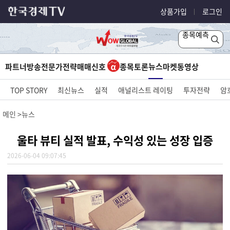
상품가입
로그인
종목예측
뉴스
파트너방송
전문가전략
매매신호
종목토론
마켓
동영상
TOP STORY
최신뉴스
실적
애널리스트 레이팅
투자전략
암
메인
뉴스
울타 뷰티 실적 발표, 수익성 있는 성장 입증
2026-06-04 09:07:45