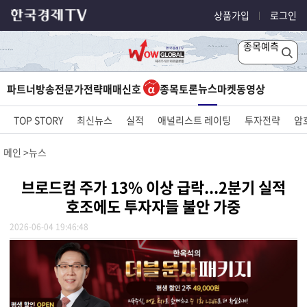
상품가입
로그인
종목예측
뉴스
파트너방송
전문가전략
매매신호
종목토론
마켓
동영상
TOP STORY
최신뉴스
실적
애널리스트 레이팅
투자전략
암
메인
뉴스
브로드컴 주가 13% 이상 급락...2분기 실적
호조에도 투자자들 불안 가중
2026-06-04 19:46:48