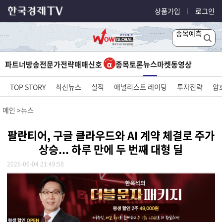
상품가입
로그인
종목예측
뉴스
파트너방송
전문가전략
매매신호
종목토론
마켓
동영상
TOP STORY
최신뉴스
실적
애널리스트 레이팅
투자전략
암
메인
뉴스
팔란티어, 구글 클라우드와 AI 계약 체결로 주가
상승... 하루 만에 두 번째 대형 딜
2026-06-04 21:49:58