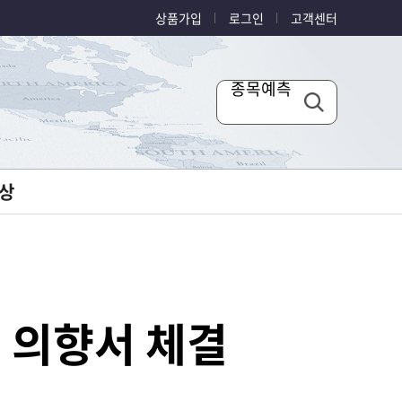
상품가입
로그인
고객센터
종목예측
상
 의향서 체결