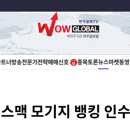
뉴스
파트너방송
전문가전략
매매신호
종목토론
마켓
동영
레스맥 모기지 뱅킹 인수