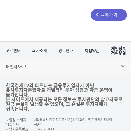
돌아가기
개인정보
고객센터
회사소개
광고안내
이용약관
처리방침
패밀리사이트
한국경제TV와 파트너는 금융투자업자가 아닌
유사투자자문업자로 개별적인 투자 상담과 자금 운영이
불가합니다.
본 사이트에서 제공되는 모든 정보는 투자판단의 참고자료로
원금 손실이 발생할 수 있으며, 그 손실은 투자자에게
귀속됩니다.
사업장 소재지
서울특별시 중구 청파로 463 (우:04505) (주)한국경제티브이
대표이사
정종태
사업자등록번호
107-81-70183