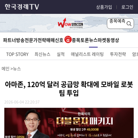
상품가입
로그인
종목예측
뉴스
파트너방송
전문가전략
매매신호
종목토론
마켓
동영상
TOP STORY
최신뉴스
실적
애널리스트 레이팅
투자전략
암
메인
뉴스
아마존, 120억 달러 공급망 확대에 모바일 로봇
팀 투입
2026-06-04 22:20:37