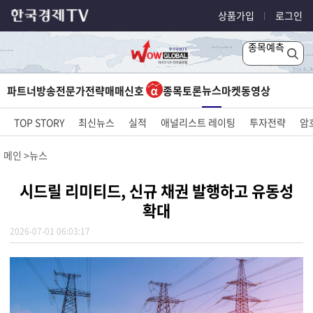
상품가입
로그인
종목예측
뉴스
파트너방송
전문가전략
매매신호
종목토론
마켓
동영상
TOP STORY
최신뉴스
실적
애널리스트 레이팅
투자전략
암
메인
뉴스
시드릴 리미티드, 신규 채권 발행하고 유동성
확대
2026-07-01 06:03:17