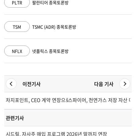
AAPL
애플 종목토론방
방
AMZN
아마존 닷컴 종목토론방
GOOGL
알파벳 A 종목토론방
이전기사
다음 기사
차지포인트, CEO 계약 연장으로 경영 안정성 강화
스파이어, 천연가스 저장 자산 매
관련기사
시드릴, 자사주 매입 프로그램 2026년 말까지 연장