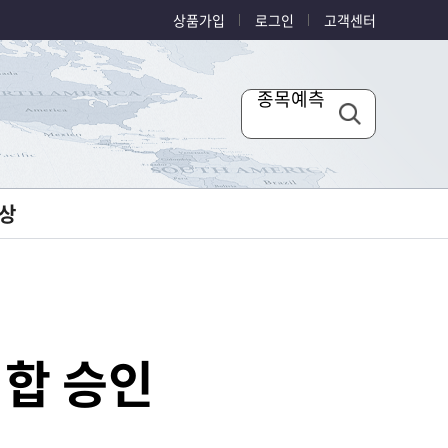
상품가입
로그인
고객센터
종목예측
상
병합 승인