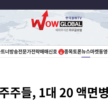
뉴스
파트너방송
전문가전략
매매신호
종목토론
마켓
동영
주주들, 1대 20 액면