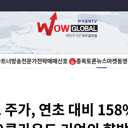
뉴스
파트너방송
전문가전략
매매신호
종목토론
마켓
동영
주가, 연초 대비 158%