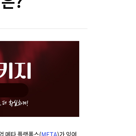
은?
업 메타 플랫폼스(
META
)가 잉여