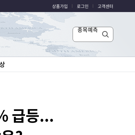
상품가입
로그인
고객센터
종목예측
상
 급등...