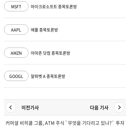
MSFT
마이크로소프트 종목토론방
AAPL
애플 종목토론방
AMZN
아마존 닷컴 종목토론방
GOOGL
알파벳 A 종목토론방
이전기사
다음 기사
커머셜 비히클 그룹, ATM 주식 프로그램 실행
`무엇을 기다리고 있나?` 투자자