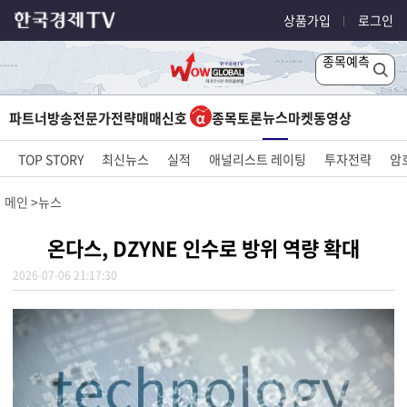
상품가입
로그인
종목예측
뉴스
파트너방송
전문가전략
매매신호
종목토론
마켓
동영상
TOP STORY
최신뉴스
실적
애널리스트 레이팅
투자전략
암
메인
뉴스
온다스, DZYNE 인수로 방위 역량 확대
2026-07-06 21:17:30