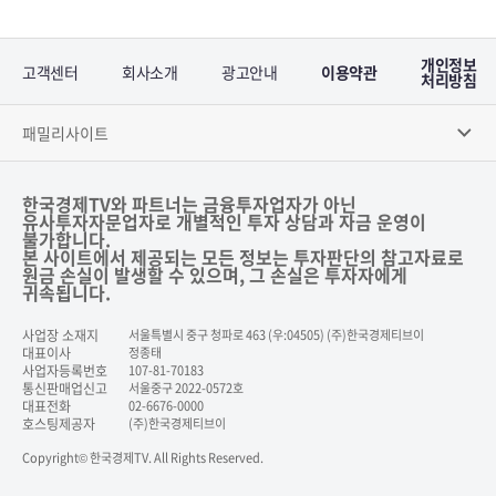
개인정보
고객센터
회사소개
광고안내
이용약관
처리방침
패밀리사이트
한국경제TV와 파트너는 금융투자업자가 아닌
유사투자자문업자로 개별적인 투자 상담과 자금 운영이
불가합니다.
본 사이트에서 제공되는 모든 정보는 투자판단의 참고자료로
원금 손실이 발생할 수 있으며, 그 손실은 투자자에게
귀속됩니다.
사업장 소재지
서울특별시 중구 청파로 463 (우:04505) (주)한국경제티브이
대표이사
정종태
사업자등록번호
107-81-70183
통신판매업신고
서울중구 2022-0572호
대표전화
02-6676-0000
호스팅제공자
(주)한국경제티브이
Copyright© 한국경제TV. All Rights Reserved.