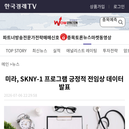
상품가입
로그인
종목예측
뉴스
파트너방송
전문가전략
매매신호
종목토론
마켓
동영상
TOP STORY
최신뉴스
실적
애널리스트 레이팅
투자전략
암
메인
뉴스
미라, SKNY-1 프로그램 긍정적 전임상 데이터
발표
2026-07-06 22:29:58