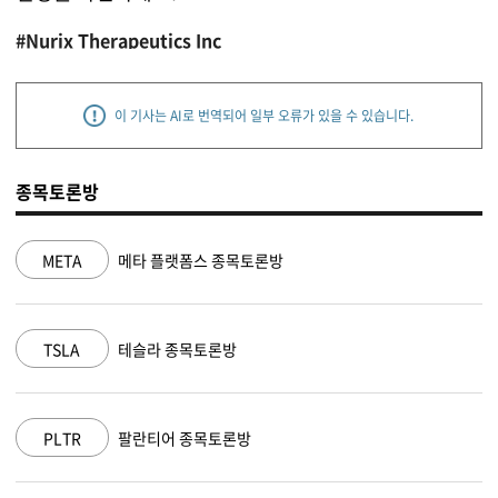
#Nurix Therapeutics Inc
이 기사는 AI로 번역되어 일부 오류가 있을 수 있습니다.
종목토론방
 종목토론방
NVDA
엔비디아 종목토론
토론방
MSFT
마이크로소프트 
목토론방
AAPL
애플 종목토론방