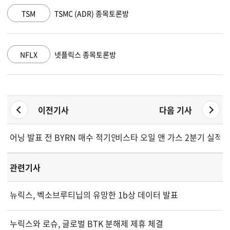
) 종목토론방
AMZN
아마존 닷컴 종목
목토론방
GOOGL
알파벳 A 종목토론
이전기사
다음 기사
어닝 발표 전 BYRN 매수 적기인가
비스타 오일 앤 가스 2분기 실적 
관련기사
뉴릭스, 벡소브루티닙의 유망한 1b상 데이터 발표
누릭스와 로슈, 글로벌 BTK 분해제 제휴 체결