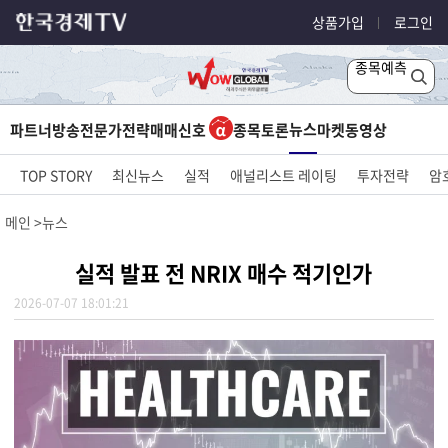
상품가입
로그인
종목예측
뉴스
파트너방송
전문가전략
매매신호
종목토론
마켓
동영상
TOP STORY
최신뉴스
실적
애널리스트 레이팅
투자전략
암
메인
뉴스
실적 발표 전 NRIX 매수 적기인가
2026-07-07 18:01:21