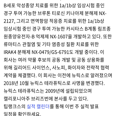
B세포 악성종양 치료를 위한 1a/1b상 임상시험 중인
경구 투여 가능한 브루톤 티로신 키나아제 분해제 NX-
2127, 그리고 면역항암 적응증 치료를 위한 1a/1b상
임상시험 중인 경구 투여 가능한 카시타스 B계통 림프종
원종양유전자-B 억제제 NX-1607을 개발하고 있다. 또한
류마티스 관절염 및 기타 염증성 질환 치료를 위한
IRAK4 분해제 NX-0479/GS-6791도 개발 중이다. 이
회사는 여러 약물 후보의 공동 개발 및 공동 상용화를
위해 길리어드 사이언스, 사노피, 화이자와 전략적 협력
계약을 체결했다. 이 회사는 이전에 뉴릭스로 알려졌으며
2018년 10월 뉴릭스 테라퓨틱스로 사명을 변경했다.
뉴릭스 테라퓨틱스는 2009년에 설립되었으며
캘리포니아주 브리즈번에 본사를 두고 있다.
팁랭크스의
실적 캘린더
를 통해 이번 주 실적 발표
일정을 확인하세요.