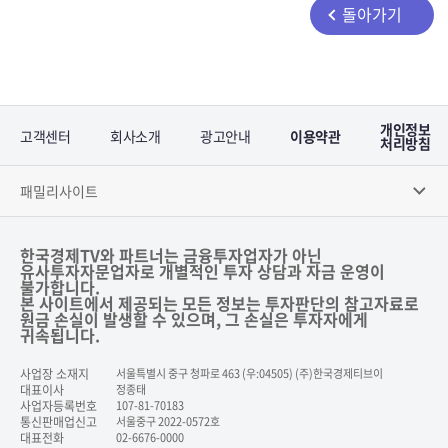
돌아가기
개인정보
고객센터
회사소개
광고안내
이용약관
처리방침
패밀리사이트
한국경제TV와 파트너는 금융투자업자가 아닌
유사투자자문업자로 개별적인 투자 상담과 자금 운영이
불가합니다.
본 사이트에서 제공되는 모든 정보는 투자판단의 참고자료로
원금 손실이 발생할 수 있으며, 그 손실은 투자자에게
귀속됩니다.
사업장 소재지
서울특별시 중구 청파로 463 (우:04505) (주)한국경제티브이
대표이사
정종태
사업자등록번호
107-81-70183
통신판매업신고
서울중구 2022-0572호
대표전화
02-6676-0000