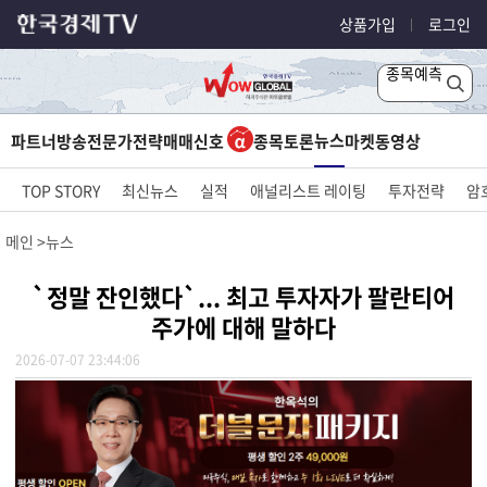
상품가입
로그인
종목예측
뉴스
파트너방송
전문가전략
매매신호
종목토론
마켓
동영상
TOP STORY
최신뉴스
실적
애널리스트 레이팅
투자전략
암
메인
뉴스
`정말 잔인했다`... 최고 투자자가 팔란티어
주가에 대해 말하다
2026-07-07 23:44:06