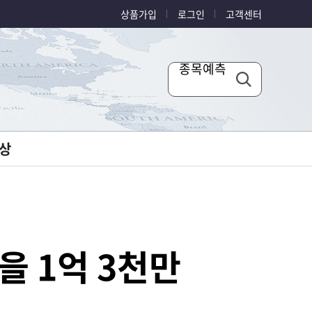
상품가입
로그인
고객센터
종목예측
상
을 1억 3천만