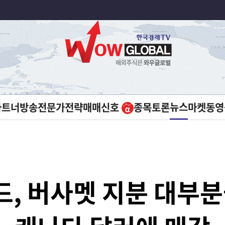
뉴스
파트너방송
전문가전략
매매신호
종목토론
마켓
동영
, 버사멧 지분 대부분