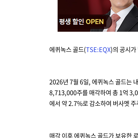
에퀴녹스 골드(
TSE:EQX
)의 공시가
2026년 7월 6일, 에퀴녹스 골드
8,713,000주를 매각하여 총 1억
에서 약 2.7%로 감소하여 버사멧 
매각 이후 에퀴녹스 골드가 보유한 로