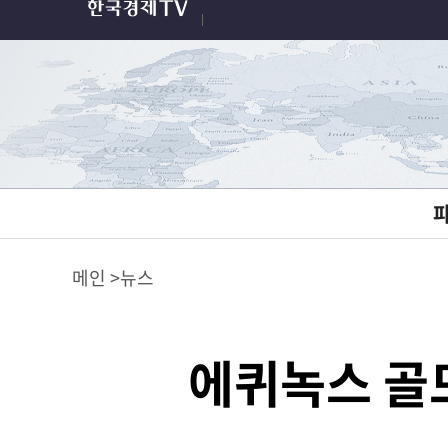
메인
뉴스
에퀴녹스 골드