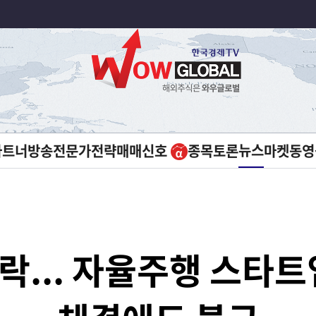
뉴스
파트너방송
전문가전략
매매신호
종목토론
마켓
동영
하락... 자율주행 스타