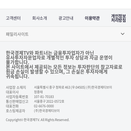
개인정보
고객센터
회사소개
광고안내
이용약관
처리방침
패밀리사이트
한국경제TV와 파트너는 금융투자업자가 아닌
유사투자자문업자로 개별적인 투자 상담과 자금 운영이
불가합니다.
본 사이트에서 제공되는 모든 정보는 투자판단의 참고자료로
원금 손실이 발생할 수 있으며, 그 손실은 투자자에게
귀속됩니다.
사업장 소재지
서울특별시 중구 청파로 463 (우:04505) (주)한국경제티브이
대표이사
정종태
사업자등록번호
107-81-70183
통신판매업신고
서울중구 2022-0572호
대표전화
02-6676-0000
호스팅제공자
(주)한국경제티브이
Copyright© 한국경제TV. All Rights Reserved.