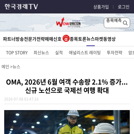
상품가입
로그인
종목예측
뉴스
파트너방송
전문가전략
매매신호
종목토론
마켓
동영상
TOP STORY
최신뉴스
실적
애널리스트 레이팅
투자전략
암
메인
뉴스
OMA, 2026년 6월 여객 수송량 2.1% 증가...
신규 노선으로 국제선 여행 확대
2026-07-08 01:47:16