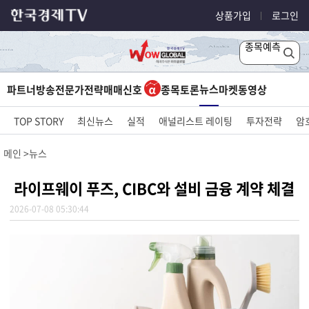
상품가입
로그인
종목예측
뉴스
파트너방송
전문가전략
매매신호
종목토론
마켓
동영상
TOP STORY
최신뉴스
실적
애널리스트 레이팅
투자전략
암
메인
뉴스
라이프웨이 푸즈, CIBC와 설비 금융 계약 체결
2026-07-08 05:30:44