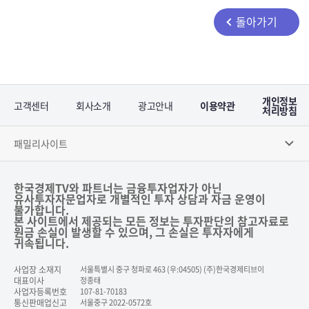
돌아가기
개인정보
고객센터
회사소개
광고안내
이용약관
처리방침
패밀리사이트
한국경제TV와 파트너는 금융투자업자가 아닌
유사투자자문업자로 개별적인 투자 상담과 자금 운영이
불가합니다.
본 사이트에서 제공되는 모든 정보는 투자판단의 참고자료로
원금 손실이 발생할 수 있으며, 그 손실은 투자자에게
귀속됩니다.
사업장 소재지
서울특별시 중구 청파로 463 (우:04505) (주)한국경제티브이
대표이사
정종태
사업자등록번호
107-81-70183
통신판매업신고
서울중구 2022-0572호